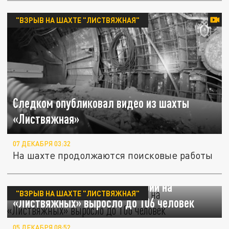
"ВЗРЫВ НА ШАХТЕ "ЛИСТВЯЖНАЯ"
Следком опубликовал видео из шахты
«Листвяжная»
07 ДЕКАБРЯ 03:32
На шахте продолжаются поисковые работы
Число пострадавших при аварии на
"ВЗРЫВ НА ШАХТЕ "ЛИСТВЯЖНАЯ"
«Листвяжных» выросло до 106 человек
05 ДЕКАБРЯ 08:52