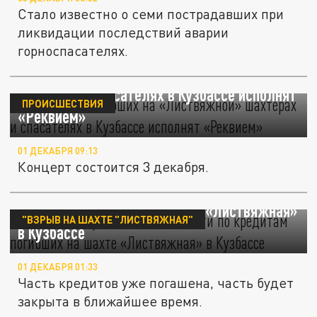
Стало известно о семи пострадавших при
ликвидации последствий аварии
горноспасателях.
В память о погибших на «Листвяжной»
шахтерах и спасателях в Кузбассе исполнят
ПРОИСШЕСТВИЯ
«Реквием»
01 ДЕКАБРЯ 09:13
Концерт состоится 3 декабря.
Банк аннулировал задолженности по
кредитам погибших на шахте «Листвяжная»
"ВЗРЫВ НА ШАХТЕ "ЛИСТВЯЖНАЯ"
в Кузбассе
01 ДЕКАБРЯ 01:33
Часть кредитов уже погашена, часть будет
закрыта в ближайшее время.