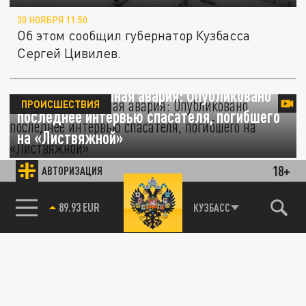
30 НОЯБРЯ 11:50
Об этом сообщил губернатор Кузбасса
Сергей Цивилев.
Это была страшная авария: Опубликовано
ПРОИСШЕСТВИЯ
последнее интервью спасателя, погибшего
на «Листвяжной»
18+
АВТОРИЗАЦИЯ
30 НОЯБРЯ 08:43
Олег Носанчук вспомнил первую аварию, на
которой он работал спасателем
85.64 BRENT
КУЗБАСС
ПРОИСШЕСТВИЯ