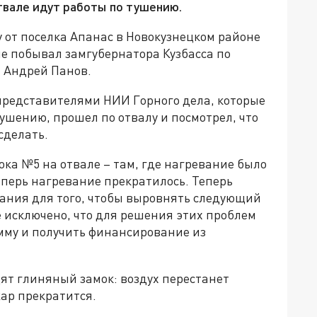
твале идут работы по тушению.
 от поселка Апанас в Новокузнецком районе
ле побывал замгубернатора Кузбасса по
 Андрей Панов.
 представителями НИИ Горного дела, которые
ушению, прошел по отвалу и посмотрел, что
сделать.
ока №5 на отвале – там, где нагревание было
еперь нагревание прекратилось. Теперь
ания для того, чтобы выровнять следующий
е исключено, что для решения этих проблем
мму и получить финансирование из
ят глиняный замок: воздух перестанет
жар прекратится.