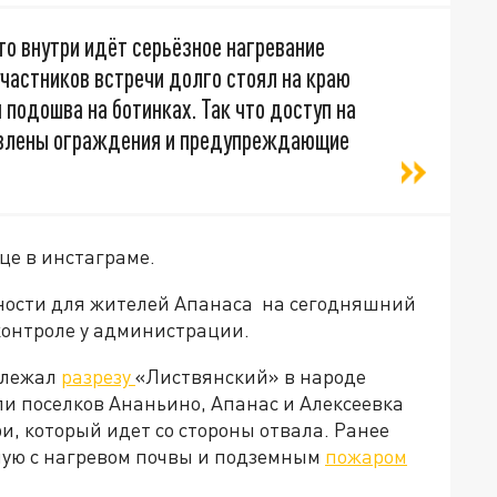
что внутри идёт серьёзное нагревание
участников встречи долго стоял на краю
я подошва на ботинках. Так что доступ на
новлены ограждения и предупреждающие
це в инстаграме.
сности для жителей Апанаса на сегодняшний
 контроле у администрации.
длежал
разрезу
«Листвянский» в народе
и поселков Ананьино, Апанас и Алексеевка
и, который идет со стороны отвала. Ранее
ную с нагревом почвы и подземным
пожаром