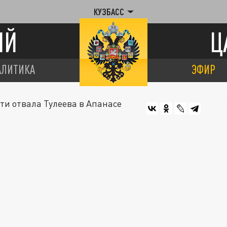
КУЗБАСС
ИЙ
Ц
АЛИТИКА
ЭФИР