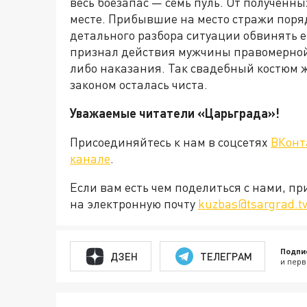
весь боезапас — семь пуль. От полученн
месте. Прибывшие на место стражи поря
детального разбора ситуации обвинять ег
признал действия мужчины правомерной 
либо наказания. Так свадебный костюм же
законом осталась чиста.
Уважаемые читатели «Царьграда»!
Присоединяйтесь к нам в соцсетях
ВКонт
канале
.
Если вам есть чем поделиться с нами, п
на электронную почту
kuzbas@tsargrad.tv
Подпи
ДЗЕН
ТЕЛЕГРАМ
и перв