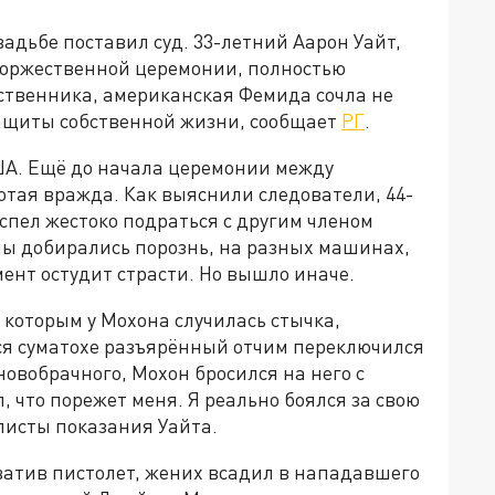
вадьбе поставил суд. 33-летний Аарон Уайт,
торжественной церемонии, полностью
ственника, американская Фемида сочла не
ащиты собственной жизни, сообщает
РГ
.
ША. Ещё до начала церемонии между
ая вражда. Как выяснили следователи, 44-
спел жестоко подраться с другим членом
ны добирались порознь, на разных машинах,
ент остудит страсти. Но вышло иначе.
с которым у Мохона случилась стычка,
ся суматохе разъярённый отчим переключился
новобрачного, Мохон бросился на него с
 что порежет меня. Я реально боялся за свою
листы показания Уайта.
атив пистолет, жених всадил в нападавшего