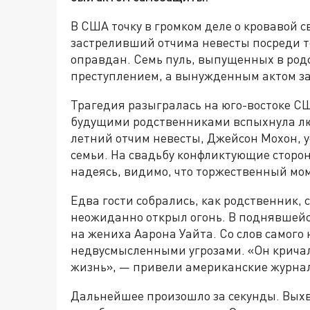
В США точку в громком деле о кровавой с
застреливший отчима невесты посреди 
оправдан. Семь пуль, выпущенных в род
преступлением, а вынужденным актом з
Трагедия разыгралась на юго-востоке С
будущими родственниками вспыхнула лют
летний отчим невесты, Джейсон Мохон, у
семьи. На свадьбу конфликтующие сторо
надеясь, видимо, что торжественный мом
Едва гости собрались, как родственник, 
неожиданно открыл огонь. В поднявшей
на жениха Аарона Уайта. Со слов самого 
недвусмысленными угрозами. «Он кричал,
жизнь», — привели американские журна
Дальнейшее произошло за секунды. Выхв