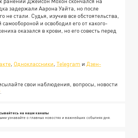
ых ранений Джейсон Мохон скончался на
дка задержали Аарона Уайта, но после
о не стали. Судья, изучив все обстоятельства,
самообороной и освободил его от какого-
ниха оказался в крови, но его совесть перед
акте
,
Одноклассники
,
Telegram
и
Дзен-
рисылайте свои наблюдения, вопросы, новости
.
сывайтесь на наши каналы
ыми узнавайте о главных новостях и важнейших событиях дня.