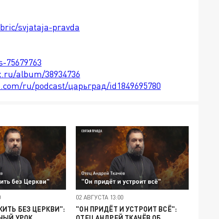
bric/svjataja-pravda
ts-75679763
x.ru/album/38934736
le.com/ru/podcast/царьград/id1849695780
0
02 АВГУСТА 13:00
ИТЬ БЕЗ ЦЕРКВИ":
"ОН ПРИДЁТ И УСТРОИТ ВСЁ":
НЫЙ УРОК
ОТЕЦ АНДРЕЙ ТКАЧЁВ ОБ