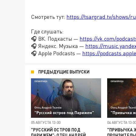
Смотреть тут:
https://tsargrad.tv/shows/ru
Где слушать:
🎧 ВК. Подкасты —
https://vk.com/podcas
🎧 Яндекс. Музыка —
https://music.yande
🎧 Apple Podcasts —
https://podcasts.app
ПРЕДЫДУЩИЕ ВЫПУСКИ
05 АВГУСТА 13:00
04 АВГУСТА 13:0
"РУССКИЙ ОСТРОВ ПОД
"ПРИВЫЧКА Ж
ПАРИЖЕМ": ОТЕЦ АНДРЕЙ
ПРОНЗИТЕЛЬ