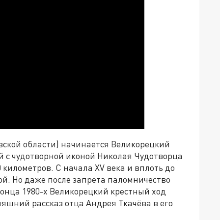
вской области) начинается Великорецкий
й с чудотворной иконой Николая Чудотворца
 километров. С начала XV века и вплоть до
ой. Но даже после запрета паломничество
конца 1980-х Великорецкий крестный ход
няшний рассказ отца Андрея Ткачёва в его