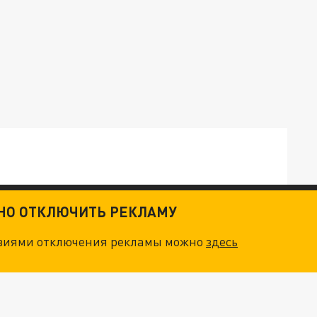
ТНО ОТКЛЮЧИТЬ РЕКЛАМУ
ОСКВЫ: НА ГЕНЕРАЛОВ ОХОТЯТСЯ "ЖИВЫЕ ДРОНЫ"
овиями отключения рекламы можно
здесь
. НО БЕДЫ ДЛЯ МАЛЫШЕЙ НЕ ЗАКОНЧИЛИСЬ
"МЫ ВАС ЗАСТАВИМ": ЖУТКИЕ ДЕТАЛИ ОХОТЫ НА ГЕНЕРАЛА. ЗЕЛЕНСКИЙ ОБЪЯСНИЛ ГЛАВНЫЙ СМЫСЛ ТЕРАКТА В ЦЕНТРЕ МОСКВЫ