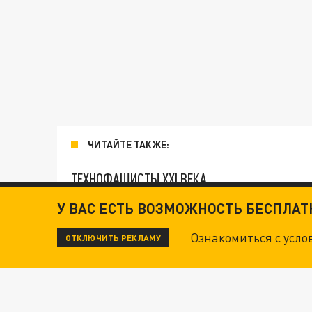
ЧИТАЙТЕ ТАКЖЕ:
ТЕХНОФАШИСТЫ XXI ВЕКА
У ВАС ЕСТЬ ВОЗМОЖНОСТЬ БЕСПЛА
"КРОТАМИ" БЫЛИ ВСЕ? ТЕРАКТ В ЦЕНТРЕ М
Ознакомиться с усл
ОТКЛЮЧИТЬ РЕКЛАМУ
ДАНЯ С ДАШЕЙ СПАСЛИСЬ ОТ БОЕВИКОВ ВСУ