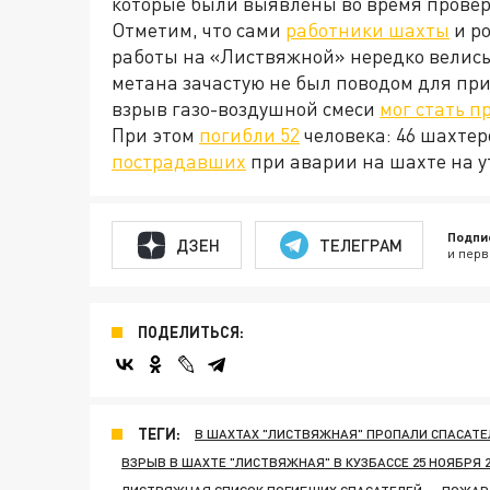
которые были выявлены во время провер
Отметим, что сами
работники шахты
и ро
работы на «Листвяжной» нередко велис
метана зачастую не был поводом для пр
взрыв газо-воздушной смеси
мог стать 
При этом
погибли 52
человека: 46 шахтер
пострадавших
при аварии на шахте на ут
Подпи
ДЗЕН
ТЕЛЕГРАМ
и перв
ПОДЕЛИТЬСЯ:
ТЕГИ:
В ШАХТАХ "ЛИСТВЯЖНАЯ" ПРОПАЛИ СПАСАТЕ
ВЗРЫВ В ШАХТЕ "ЛИСТВЯЖНАЯ" В КУЗБАССЕ 25 НОЯБРЯ 2