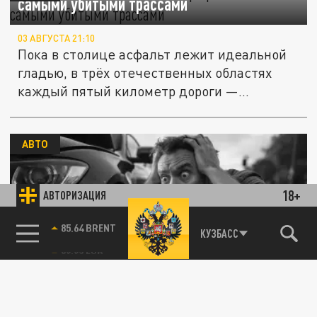
самыми убитыми трассами
03 АВГУСТА 21:10
Пока в столице асфальт лежит идеальной
гладью, в трёх отечественных областях
каждый пятый километр дороги —...
АВТО
18+
АВТОРИЗАЦИЯ
85.64 BRENT
КУЗБАСС
На сколько хватит топлива в баке, если
загорелась лампочка: можно ещё проехать
03 АВГУСТА 10:35