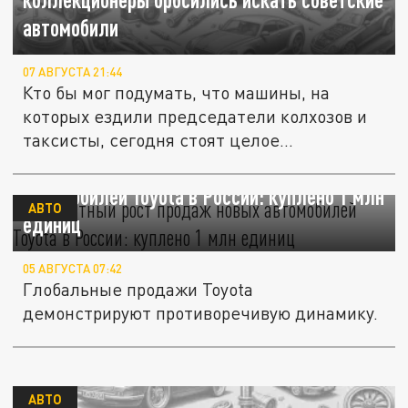
автомобили
07 АВГУСТА 21:44
Кто бы мог подумать, что машины, на
которых ездили председатели колхозов и
таксисты, сегодня стоят целое...
Двукратный рост продаж новых
автомобилей Toyota в России: куплено 1 млн
АВТО
единиц
05 АВГУСТА 07:42
Глобальные продажи Toyota
демонстрируют противоречивую динамику.
АВТО