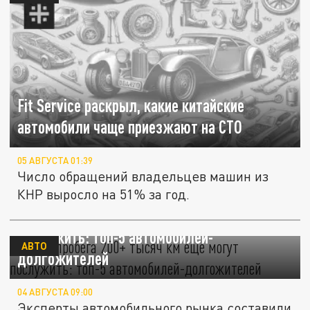
Fit Service раскрыл, какие китайские
автомобили чаще приезжают на СТО
05 АВГУСТА 01:39
Число обращений владельцев машин из
КНР выросло на 51% за год.
После пробега 200+ тысяч км еще могут
послужить: топ-5 автомобилей-
АВТО
долгожителей
04 АВГУСТА 09:00
Эксперты автомобильного рынка составили